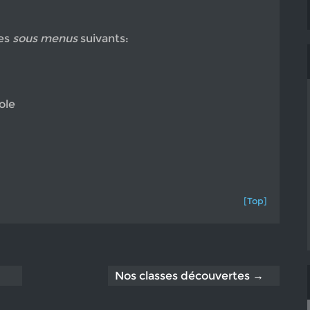
les
sous menus
suivants:
ole
[Top]
Nos classes découvertes →