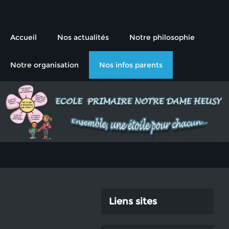
L'école primaire de l'Institut
Ensemble, une étoile pour chacun
Notre-Dame Heusy
Accueil
Nos actualités
Notre philosophie
Notre organisation
Nos infos parents
Liens sites