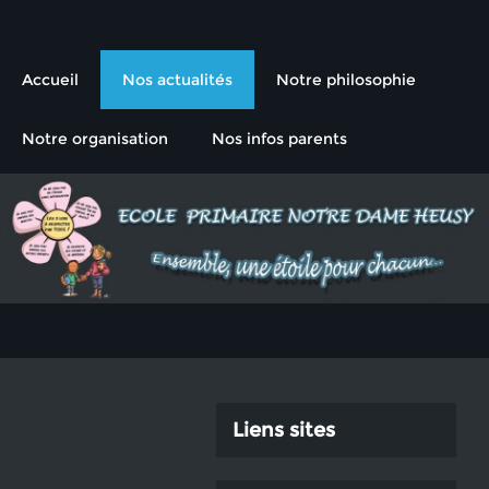
L'école primaire de l'Institut
Ensemble, une étoile pour chacun
Notre-Dame Heusy
Accueil
Nos actualités
Notre philosophie
Notre organisation
Nos infos parents
Liens sites