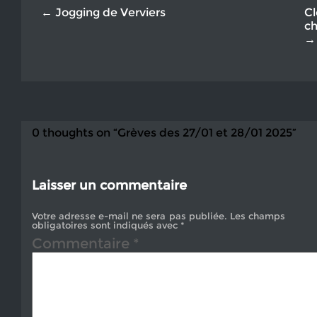
← Jogging de Verviers
Cl
ch
→
0 thoughts on “Grèves des 27/01 et 28/01 2025”
Laisser un commentaire
Votre adresse e-mail ne sera pas publiée.
Les champs
obligatoires sont indiqués avec
*
Commentaire
*