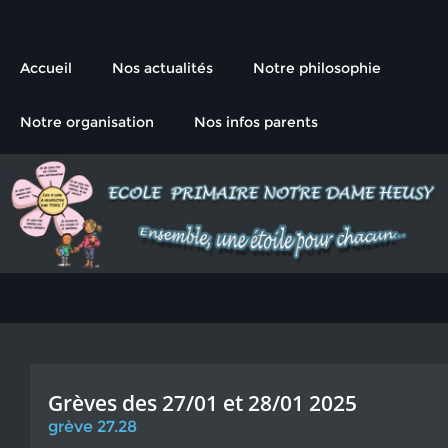
L'école primaire de l'Institut
Ensemble, une étoile pour chacun
Notre-Dame Heusy
Accueil
Nos actualités
Notre philosophie
Notre organisation
Nos infos parents
Grèves des 27/01 et 28/01 2025
grève 27.28